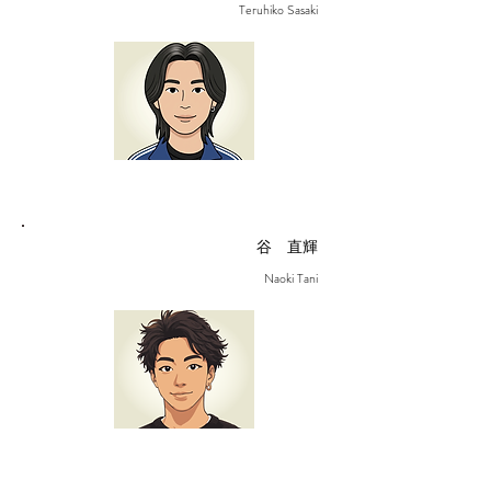
Teruhiko Sasaki
谷 直輝
Naoki Tani