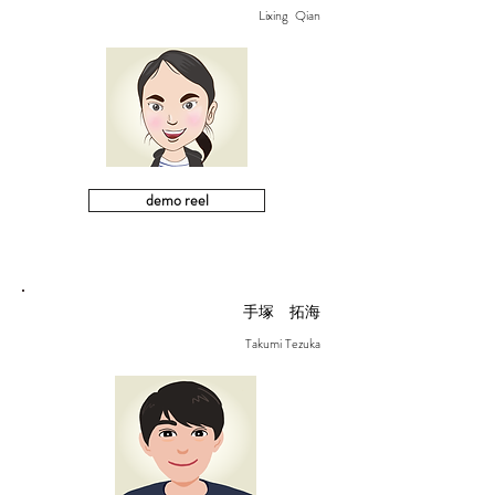
Lixing Qian
demo reel
手塚 拓海
Takumi Tezuka