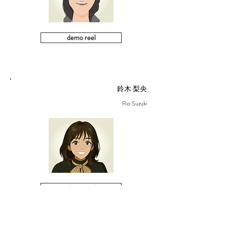
demo reel
鈴木 梨央
Rio Suzuki
demo reel