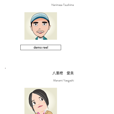
Narimasa Tsushima
demo reel
八重樫 愛美
Manami Yaegashi