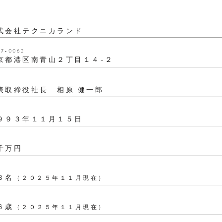
式会社テクニカランド
7-0062
京都港区南青山２丁目１４−２
表取締役社長 相原 健一郎
９９３年１１月１５日
千万円
２３名
（
２０２５年１１月現在）
６歳
（２０２５年１１
月現在）