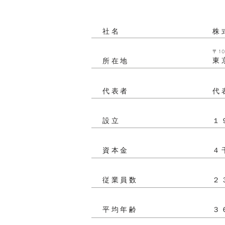
​社名
株
〒10
東
所在地
代表者
代
設立
１
資本金
４
従業員数
​
平均年齢
３